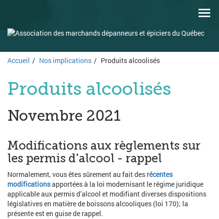
Aller
Aller
Men
au
au
prin
menu
contenu
principal
principal
Accueil
Nos implications
Produits alcoolisés
Produits alcoolisés
Novembre 2021
Modifications aux règlements sur
les permis d'alcool - rappel
Normalement, vous êtes sûrement au fait des
récentes
modifications
apportées à la loi modernisant le régime juridique
applicable aux permis d’alcool et modifiant diverses dispositions
législatives en matière de boissons alcooliques (loi 170); la
présente est en guise de rappel.