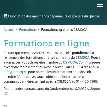
Aller
Aller
Men
au
au
prin
menu
contenu
principal
principal
Accueil
Formations
Formations gratuites CSMOCA
Formations en ligne
En tant que membre AMDEQ, vous avez accès
gratuitement
à
l'ensemble des formations offertes sur le site du
CSMOCA
.
Pour y
avoir accès, vous devez être membre du
CSMOCA
.
Communiquez
avec votre représentant ou avec le bureau au 418-654-3232 ou à
info@amdeq.ca
pour obtenir les informations pour devenir
membre. Vous pouvez aussi obtenir de l'information en
communiquant directement avec le CSMOCA au 514-499-1598.
Pour prendre connaissance du Guide entreprise CSMOCA
cliquez
ICI
.