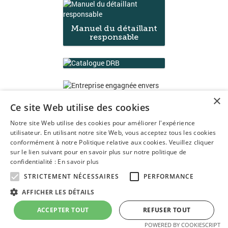
Manuel du détaillant
responsable
×
Ce site Web utilise des cookies
Notre site Web utilise des cookies pour améliorer l'expérience
utilisateur. En utilisant notre site Web, vous acceptez tous les cookies
5236, boul. Wilfrid-Hamel Québec, Québec G2E 2G9
conformément à notre Politique relative aux cookies. Veuillez cliquer
sur le lien suivant pour en savoir plus sur notre politique de
Téléphone : (418) 654-3232
confidentialité :
En savoir plus
Sans frais : 1-877-227-6045
Courriel :
info@amdeq.ca
STRICTEMENT NÉCESSAIRES
PERFORMANCE
AFFICHER LES DÉTAILS
© Association des marchands dépanneurs et épiciers du Québec
ACCEPTER TOUT
REFUSER TOUT
2026. Tous droits réservés.
POWERED BY COOKIESCRIPT