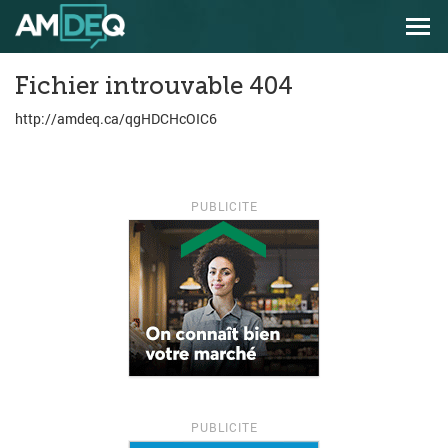
Aller
Aller
Men
au
au
prin
menu
contenu
principal
principal
Fichier introuvable 404
http://amdeq.ca/qgHDCHcOIC6