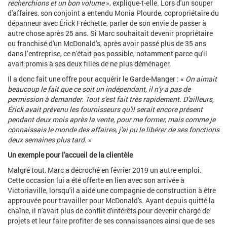
recherchions et un bon volume
», explique-t-elle. Lors d'un souper
d'affaires, son conjoint a entendu Monia Plourde, copropriétaire du
dépanneur avec Érick Fréchette, parler de son envie de passer à
autre chose après 25 ans. Si Marc souhaitait devenir propriétaire
ou franchisé d'un McDonald’s, après avoir passé plus de 35 ans
dans l’entreprise, ce n'était pas possible, notamment parce qu'il
avait promis à ses deux filles de ne plus déménager.
Il a donc fait une offre pour acquérir le Garde-Manger : «
On aimait
beaucoup le fait que ce soit un indépendant, il n'y a pas de
permission à demander. Tout s'est fait très rapidement. D'ailleurs,
Érick avait prévenu les fournisseurs qu'il serait encore présent
pendant deux mois après la vente, pour me former, mais comme je
connaissais le monde des affaires, j'ai pu le libérer de ses fonctions
deux semaines plus tard.
»
Un exemple pour l'accueil de la clientèle
Malgré tout, Marc a décroché en février 2019 un autre emploi.
Cette occasion lui a été offerte en lien avec son arrivée à
Victoriaville, lorsqu'il a aidé une compagnie de construction à être
approuvée pour travailler pour McDonald's. Ayant depuis quitté la
chaîne, il n'avait plus de conflit d'intérêts pour devenir chargé de
projets et leur faire profiter de ses connaissances ainsi que de ses