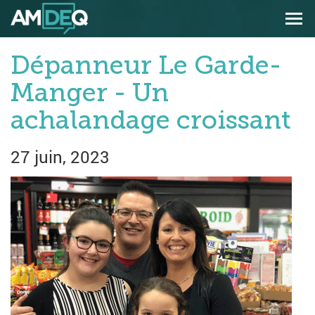
Aller
Aller
Men
au
au
prin
menu
contenu
principal
principal
Dépanneur Le Garde-
Manger - Un
achalandage croissant
27 juin, 2023