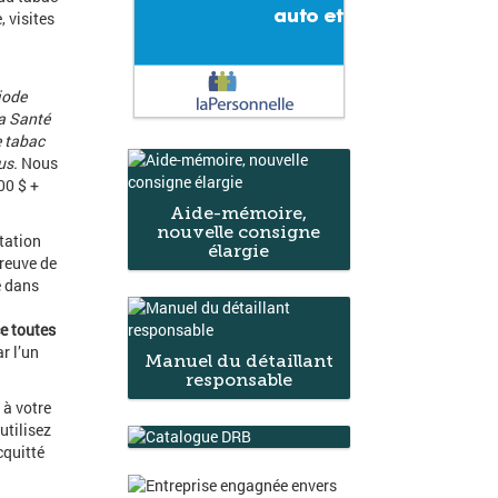
 visites
i
iode
la Santé
e tabac
us.
Nous
00 $ +
Aide-mémoire,
nouvelle consigne
tation
élargie
preuve de
e dans
e toutes
r l’un
Manuel du détaillant
responsable
à votre
utilisez
cquitté