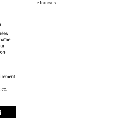
a
rées
chaîne
sur
non-
oirement
 ce,
Courriel