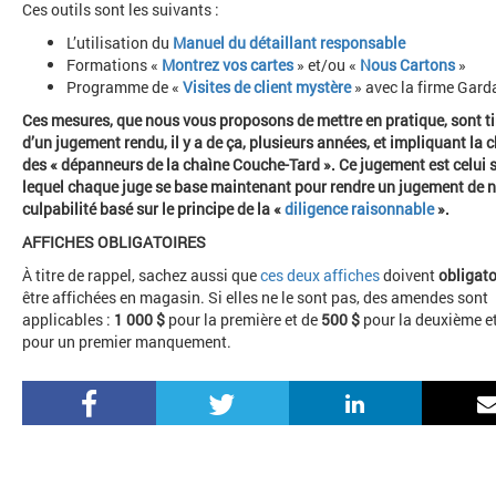
Ces outils sont les suivants :
L’utilisation du
Manuel du détaillant responsable
Formations «
Montrez vos cartes
» et/ou «
Nous Cartons
»
Programme de «
Visites de client mystère
» avec la firme Gard
Ces mesures, que nous vous proposons de mettre en pratique, sont ti
d’un jugement rendu, il y a de ça, plusieurs années, et impliquant la 
des « dépanneurs de la chaìne Couche-Tard ». Ce jugement est celui 
lequel chaque juge se base maintenant pour rendre un jugement de 
culpabilité basé sur le principe de la «
diligence raisonnable
».
AFFICHES OBLIGATOIRES
À titre de rappel, sachez aussi que
ces deux affiches
doivent
obligat
être affichées en magasin. Si elles ne le sont pas, des amendes sont
applicables :
1 000 $
pour la première et de
500 $
pour la deuxième et
pour un premier manquement.
Facebook
Twitter
LinkedIn