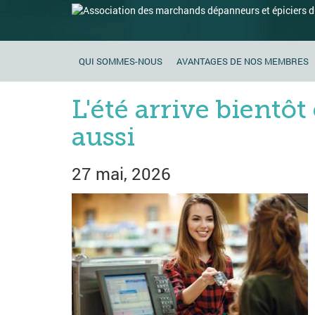
Aller
Aller
au
au
menu
contenu
principal
principal
QUI SOMMES-NOUS
AVANTAGES DE NOS MEMBRES
L'été arrive bientôt
aussi
27 mai, 2026