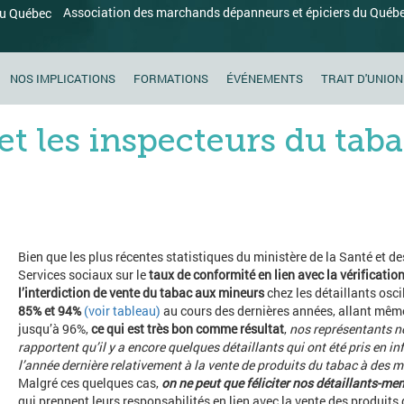
Association des marchands dépanneurs et épiciers du Québ
NOS IMPLICATIONS
FORMATIONS
ÉVÉNEMENTS
TRAIT D'UNION
 et les inspecteurs du tab
Bien que les plus récentes statistiques du ministère de la Santé et de
Services sociaux sur le
taux de conformité en lien avec la vérificatio
l’interdiction de vente du tabac aux mineurs
chez les détaillants osci
85% et 94%
(voir tableau)
au cours des dernières années, allant mêm
jusqu’à 96%,
ce qui est très bon comme résultat
,
nos représentants n
rapportent qu’il y a encore quelques détaillants qui ont été pris en in
l’année dernière relativement à la vente de produits du tabac à des 
Malgré ces quelques cas,
on ne peut que féliciter nos détaillants-m
qui prennent leurs responsabilités en lien avec la vente des produits