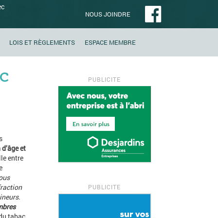
ec
NOUS JOINDRE
LOIS ET RÈGLEMENTS
ESPACE MEMBRE
ac
s
n d’âge
et
lle entre
e
ous
fraction
mineurs
.
embres
 du tabac