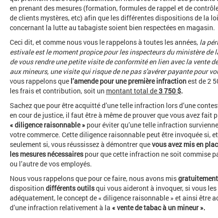
en prenant des mesures (formation, formules de rappel et de contrôle,
de clients mystères, etc) afin que les différentes dispositions de la lo
concernant la lutte au tabagiste soient bien respectées en magasin.
Ceci dit, et comme nous vous le rappelons à toutes les années,
la pér
estivale est le moment propice pour les inspecteurs
du ministère de 
de vous rendre une petite visite de conformité en lien avec la vente d
aux mineurs, une visite qui risque de ne pas s'avérer payante pour vo
vous rappelons que
l’amende pour une première infraction
est de 2 5
les frais et contribution, soit un
montant total de
3 750 $
.
Sachez que pour être acquitté d’une telle infraction lors d’une contes
en cour de justice, il faut être à même de prouver que vous avez fait 
« diligence raisonnable »
pour éviter qu’une telle infraction survienn
votre commerce. Cette diligence raisonnable peut être invoquée si, et
seulement si, vous réussissez à démontrer que
vous avez mis en plac
les mesures nécessaires
pour que cette infraction ne soit commise pa
ou l’autre de vos employés.
Nous vous rappelons que pour ce faire, nous avons mis
gratuitement
disposition
différents outils
qui vous aideront à invoquer, si vous les 
adéquatement, le concept de « diligence raisonnable » et ainsi être a
d’une infraction relativement à la
« vente de tabac à un mineur ».