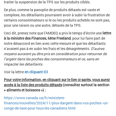
traiter la suspension de la TPS sur les produits ciblés.
De plus, comme la panoplie de produits détaxés est vaste et
complexe, les détaillants pourraient avoir à subir la frustration de
certains consommateurs si le ou les produits achetés ne sont pas,
pour une raison ou une autre, détaxés de la TPS.
Ceci dit, prenez note que l’AMDEQ a pris le temps d’écrire une
lettre
à la ministre des Finances, Mme Freeland
, pour lui faire part de
notre désaccord en lien avec cette mesure et que les détaillants
n’avaient pas à en subir les frais et les désagréments.
D’autres
moyens auraient pu être pris en considération pour retourner de
l’argent dans les poches des consommateurs et ce, sans en
impacter les détaillants.
Voir la lettre
en cliquant ICI
P
our votre information, en cliquant sur le lien ci-après, vous aurez
accès à la liste des produits détaxés
(consultez surtout la section
« aliments et boissons ») :
https://www.canada.ca/fr/ministere-
finances/nouvelles/2024/11/plus-dargent-dans-vos-poches--un-
conge-de-taxe-pour-tous-les-canadiens.html